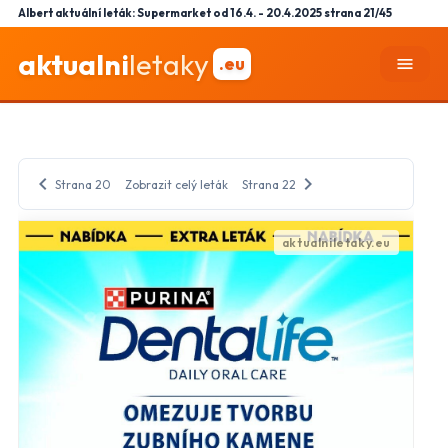
Albert aktuální leták: Supermarket od 16.4. - 20.4.2025 strana 21/45
aktualni
letaky
.eu
menu
chevron_left
chevron_right
Strana 20
Zobrazit celý leták
Strana 22