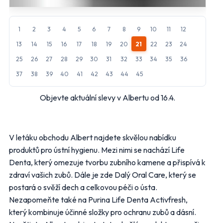
Další obchody podle kategorií
1
2
3
4
5
6
7
8
9
10
11
12
Bydlení, zahrada
Drogerie, kosmetika
13
14
15
16
17
18
19
20
21
22
23
24
Elektro
Nábytek
Oblečení
Obuv
25
26
27
28
29
30
31
32
33
34
35
36
Sport
Pro děti, hračky
37
38
39
40
41
42
43
44
45
Lékárny
Auto moto
Objevte aktuální slevy v Albertu od 16.4.
Ostatní supermarkety
Přihlásit k odběru
V letáku obchodu Albert najdete skvělou nabídku
produktů pro ústní hygienu. Mezi nimi se nachází Life
Denta, který omezuje tvorbu zubního kamene a přispívá k
zdraví vašich zubů. Dále je zde Dalý Oral Care, který se
postará o svěží dech a celkovou péči o ústa.
Nezapomeňte také na Purina Life Denta Activfresh,
který kombinuje účinné složky pro ochranu zubů a dásní.