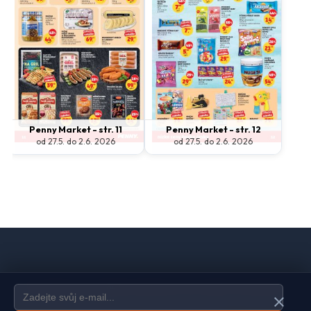
Penny Market - str. 11
Penny Market - str. 12
od 27.5. do 2.6. 2026
od 27.5. do 2.6. 2026
Domů
Ochrana údajů
Kontakt
Spravovat odběr newsletteru
close