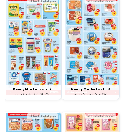
Makro
Norma
Penny Market
Tesco
Další obchody podle kategorií
Bydlení, zahrada
Drogerie, kosmetika
Elektro
Nábytek
Oblečení
Obuv
Sport
Pro děti, hračky
Lékárny
Auto moto
Ostatní supermarkety
Penny Market - str. 7
Penny Market - str. 8
od 27.5. do 2.6. 2026
od 27.5. do 2.6. 2026
Přihlásit k odběru