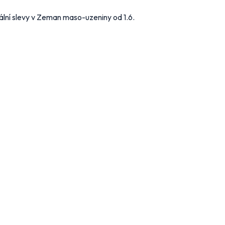
lní slevy v Zeman maso-uzeniny od 1.6.
stavení odběru letáků
 obchody, jejichž letáky chcete dostávat do e-mailu.
 hypermarkety a supermarkety
ert
BILLA
CBA
COOP
OP
Globus
Kaufland
Lidl
kro
Norma
Penny Market
Tesco
obchody podle kategorií
ní, zahrada
Drogerie, kosmetika
Elektro