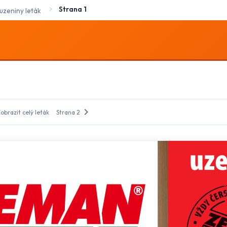
Strana 1
zeniny leták
chevron_right
obrazit celý leták
Strana 2