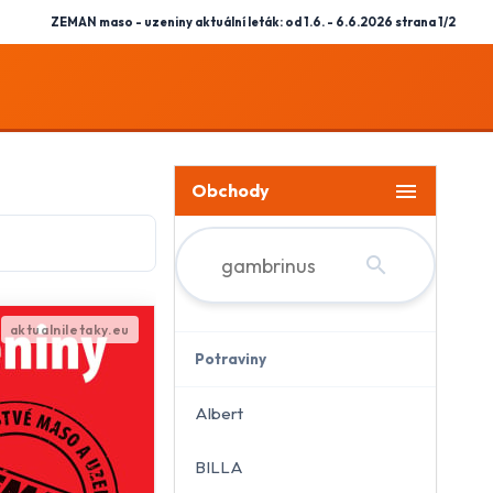
ZEMAN maso - uzeniny aktuální leták: od 1.6. - 6.6.2026 strana 1/2
menu
Obchody
search
Potraviny
Albert
BILLA