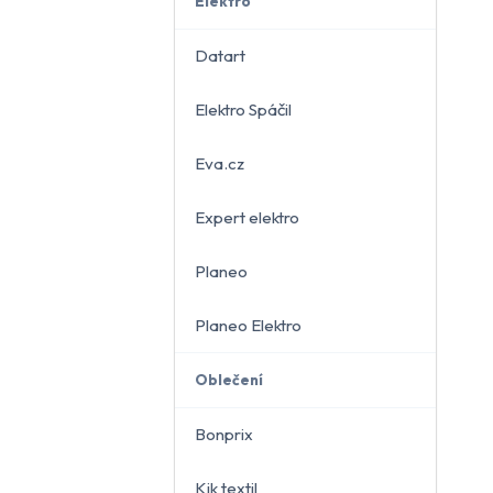
Elektro
Datart
Elektro Spáčil
běru
Eva.cz
Expert elektro
Planeo
Planeo Elektro
Oblečení
Bonprix
Kik textil