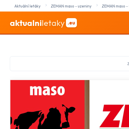
Aktuální letáky
ZEMAN maso - uzeniny
ZEMAN maso - u
aktualni
letaky
.eu
Z