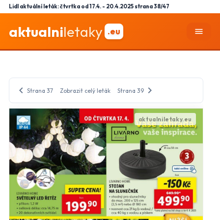
Lidl aktuální leták: čtvrtka od 17.4. - 20.4.2025 strana 38/47
aktualni
letaky
.eu
menu
chevron_left
chevron_right
Strana 37
Zobrazit celý leták
Strana 39