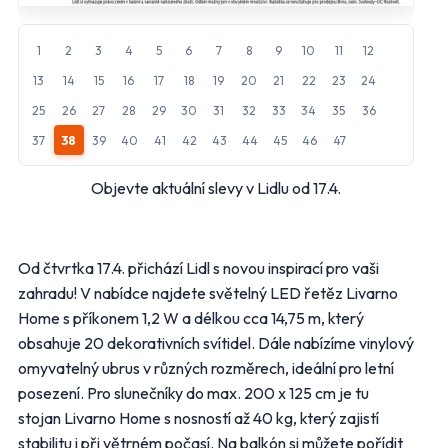
Penny Market
Tesco
1
2
3
4
5
6
7
8
9
10
11
12
13
14
15
16
17
18
19
20
21
22
23
24
Další obchody podle kategorií
25
26
27
28
29
30
31
32
33
34
35
36
Bydlení, zahrada
Drogerie, kosmetika
37
38
39
40
41
42
43
44
45
46
47
Elektro
Nábytek
Oblečení
Obuv
Objevte aktuální slevy v Lidlu od 17.4.
Sport
Pro děti, hračky
Lékárny
Auto moto
Ostatní supermarkety
Od čtvrtka 17.4. přichází Lidl s novou inspirací pro vaši
zahradu! V nabídce najdete světelný LED řetěz Livarno
Home s příkonem 1,2 W a délkou cca 14,75 m, který
Přihlásit k odběru
obsahuje 20 dekorativních svítidel. Dále nabízíme vinylový
omyvatelný ubrus v různých rozměrech, ideální pro letní
posezení. Pro slunečníky do max. 200 x 125 cm je tu
stojan Livarno Home s nosností až 40 kg, který zajistí
stabilitu i při větrném počasí. Na balkón si můžete pořídit