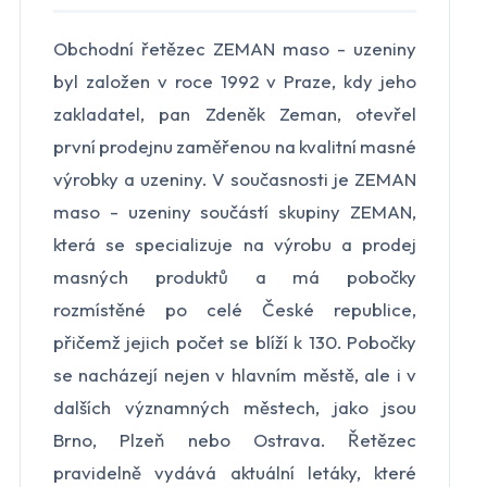
Obchodní řetězec ZEMAN maso - uzeniny
Makro
Norma
byl založen v roce 1992 v Praze, kdy jeho
Penny Market
Tesco
zakladatel, pan Zdeněk Zeman, otevřel
první prodejnu zaměřenou na kvalitní masné
Další obchody podle kategorií
výrobky a uzeniny. V současnosti je ZEMAN
Bydlení, zahrada
Drogerie, kosmetika
maso - uzeniny součástí skupiny ZEMAN,
Elektro
Nábytek
která se specializuje na výrobu a prodej
Oblečení
Obuv
masných produktů a má pobočky
Sport
Pro děti, hračky
rozmístěné po celé České republice,
Lékárny
Auto moto
Ostatní supermarkety
přičemž jejich počet se blíží k 130. Pobočky
se nacházejí nejen v hlavním městě, ale i v
dalších významných městech, jako jsou
Přihlásit k odběru
Brno, Plzeň nebo Ostrava. Řetězec
pravidelně vydává aktuální letáky, které